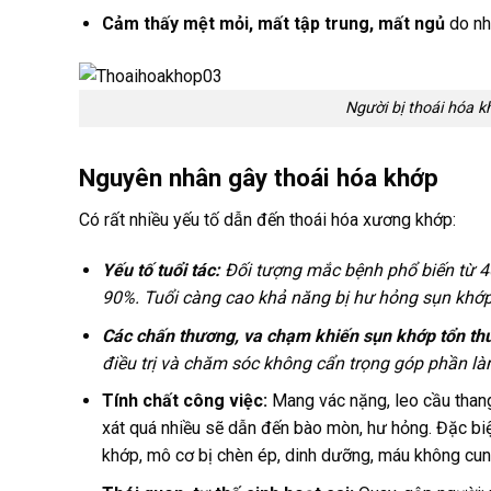
Cảm thấy mệt mỏi, mất tập trung, mất ngủ
do nh
Người bị thoái hóa 
Nguyên nhân gây thoái hóa khớp
Có rất nhiều yếu tố dẫn đến thoái hóa xương khớp:
Yếu tố tuổi tác:
Đối tượng mắc bệnh phổ biến từ 40 t
90%. Tuổi càng cao khả năng bị hư hỏng sụn khớp
Các chấn thương, va chạm khiến sụn khớp tổn th
điều trị và chăm sóc không cẩn trọng góp phần là
Tính chất công việc:
Mang vác nặng, leo cầu thang 
xát quá nhiều sẽ dẫn đến bào mòn, hư hỏng. Đặc biệt 
khớp, mô cơ bị chèn ép, dinh dưỡng, máu không cun