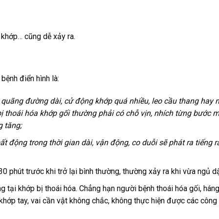
a khớp… cũng dễ xảy ra.
bệnh điển hình là:
n quãng đường dài, cử động khớp quá nhiều, leo cầu thang hay 
thoái hóa khớp gối thường phải có chỗ vịn, nhích từng bước m
g tăng;
t động trong thời gian dài, vận động, co duỗi sẽ phát ra tiếng rắ
0 phút trước khi trở lại bình thường, thường xảy ra khi vừa ngủ d
 tại khớp bị thoái hóa. Chẳng hạn người bệnh thoái hóa gối, hán
a khớp tay, vai cần vật không chắc, không thực hiện được các công 