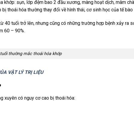
của khớp: sụn, lớp đệm bao 2 đầu xương, màng hoạt dịch, mâm ch
bị thoái hóa thường thay đổi về hình thái, cơ sinh học của tế bào
 từ 40 tuổi trở lên, nhưng cũng có những trường hợp bệnh xảy ra 
iếm 60 – 90%.
 tuổi thường mắc thoái hóa khớp
ỦA VẬT LÝ TRỊ LIỆU
?
g xuyên có nguy cơ cao bị thoái hóa: