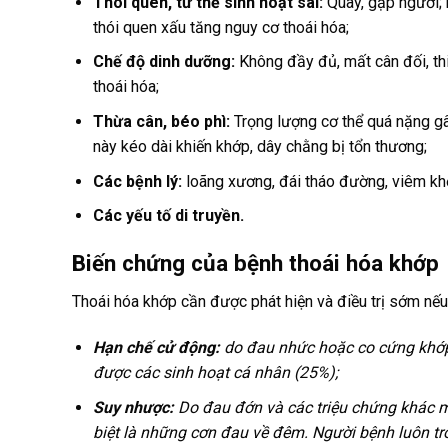
Thói quen, tư thế sinh hoạt sai:
Quay, gập người; n
thói quen xấu tăng nguy cơ thoái hóa;
Chế độ dinh dưỡng:
Không đầy đủ, mất cân đối, thi
thoái hóa;
Thừa cân, béo phì:
Trọng lượng cơ thể quá nặng gây
này kéo dài khiến khớp, dây chằng bị tổn thương;
Các bệnh lý:
loãng xương, đái tháo đường, viêm kh
Các yếu tố di truyền.
Biến chứng của bệnh thoái hóa khớp
Thoái hóa khớp cần được phát hiện và điều trị sớm nế
Hạn chế cử động:
do đau nhức hoặc co cứng khớp
được các sinh hoạt cá nhân (25%);
Suy nhược:
Do đau đớn và các triệu chứng khác m
biệt là những cơn đau về đêm. Người bệnh luôn tro