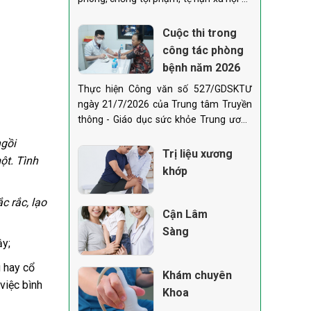
xây dựng phong trào toàn dân bảo vệ
an ninh Tổ quốc tỉnh Bắc Ninh
Cuộc thi trong
công tác phòng
bệnh năm 2026
Thực hiện Công văn số 527/GDSKTƯ
ngày 21/7/2026 của Trung tâm Truyền
thông - Giáo dục sức khỏe Trung ương
(Bộ Y tế) về việc phối hợp truyền thông
ngồi
Trị liệu xương
ột. Tình
khớp
c rắc, lạo
Cận Lâm
Sàng
ậy;
g hay cổ
Khám chuyên
việc bình
Khoa