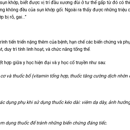
n khớp, biết được vị trí đầu xương đùi ở tư thế gấp từ đó có th
ng không đều của sụn khớp gối. Ngoài ra thấy được những triệu 
p bị rỗ, gai…”
rình tiến triển nặng thêm của bệnh, hạn chế các biến chứng và ph
 duy trì tính linh hoạt, và chức năng tổng thể.
t hợp giữa y học hiện đại và y học cổ truyền như sau:
cơ và thuốc bổ (vitamin tổng hợp, thuốc tăng cường dịch nhờn 
 tác dụng phụ khi sử dụng thuốc kéo dài: viêm dạ dày, ảnh hưởn
lạm dụng thuốc để tránh những biến chứng đáng tiếc.