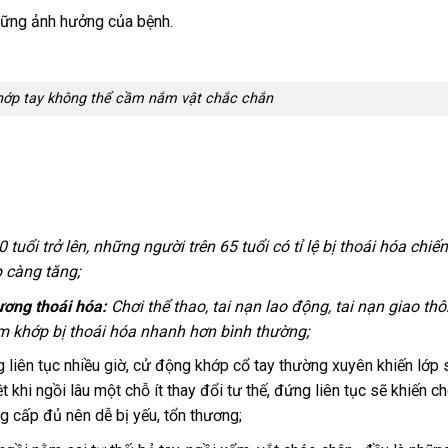
ững ảnh hưởng của bệnh.
khớp tay không thể cầm nắm vật chắc chắn
uổi trở lên, những người trên 65 tuổi có tỉ lệ bị thoái hóa chiế
 càng tăng;
ương thoái hóa:
Chơi thể thao, tai nạn lao động, tai nạn giao th
m khớp bị thoái hóa nhanh hơn bình thường;
liên tục nhiều giờ, cử động khớp cổ tay thường xuyên khiến lớp 
khi ngồi lâu một chỗ ít thay đổi tư thế, đứng liên tục sẽ khiến c
g cấp đủ nên dễ bị yếu, tổn thương;