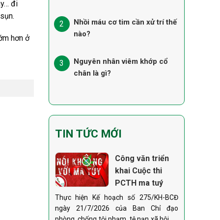
ày… đi
 sụn.
Nhồi máu cơ tim cần xử trí thế
nào?
sớm hơn ở
Nguyên nhân viêm khớp cổ
chân là gì?
TIN TỨC MỚI
Công văn triển
khai Cuộc thi
PCTH ma tuý
Thực hiện Kế hoạch số 275/KH-BCĐ
ngày 21/7/2026 của Ban Chỉ đạo
phòng, chống tội phạm, tệ nạn xã hội và