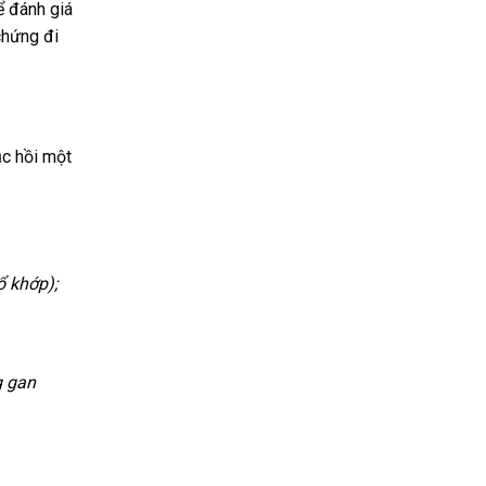
ể đánh giá
chứng đi
ục hồi một
ổ khớp);
g gan