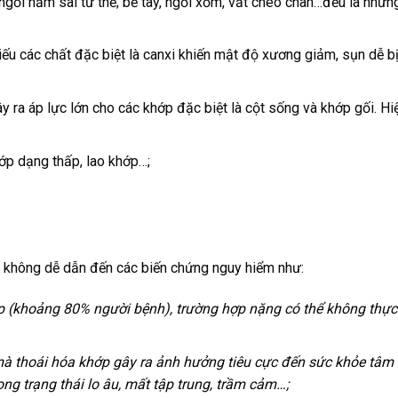
gồi nằm sai tư thế; bẻ tay, ngồi xổm, vắt chéo chân…đều là những
ếu các chất đặc biệt là canxi khiến mật độ xương giảm, sụn dễ b
 ra áp lực lớn cho các khớp đặc biệt là cột sống và khớp gối. Hi
ớp dạng thấp, lao khớp…;
u không dễ dẫn đến các biến chứng nguy hiểm như:
 (khoảng 80% người bệnh), trường hợp nặng có thể không thực
à thoái hóa khớp gây ra ảnh hưởng tiêu cực đến sức khỏe tâm 
ng trạng thái lo âu, mất tập trung, trầm cảm…;