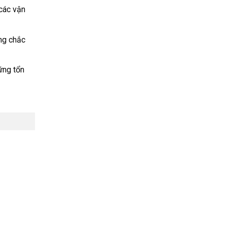
 các vận
ông chắc
ững tổn