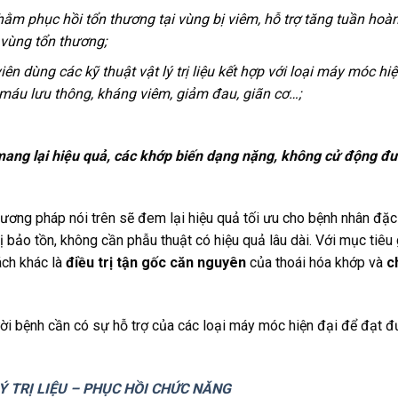
ằm phục hồi tổn thương tại vùng bị viêm, hỗ trợ tăng tuần hoà
 vùng tổn thương;
viên dùng các kỹ thuật vật lý trị liệu kết hợp với loại máy móc hiệ
 máu lưu thông, kháng viêm, giảm đau, giãn cơ…;
 mang lại hiệu quả, các khớp biến dạng nặng, không cử động đ
phương pháp nói trên sẽ đem lại hiệu quả tối ưu cho bệnh nhân đặc
trị bảo tồn, không cần phẫu thuật có hiệu quả lâu dài. Với mục tiêu
ách khác là
điều trị tận gốc căn nguyên
của thoái hóa khớp và
c
gười bệnh cần có sự hỗ trợ của các loại máy móc hiện đại để đạt đ
 TRỊ LIỆU – PHỤC HỒI CHỨC NĂNG