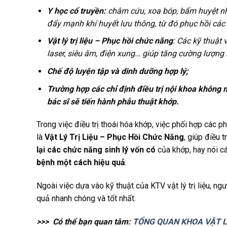
Y học cổ truyền:
châm cứu, xoa bóp, bấm huyệt nh
đẩy mạnh khí huyết lưu thông, từ đó phục hồi các
Vật
lý trị liệu – Phục hồi chức năng
: Các kỹ thuật 
laser, siêu âm, điện xung… giúp tăng cường lượng
Chế độ luyện tập và dinh dưỡng hợp lý;
Trường hợp các chỉ định điều trị nội khoa không
bác sĩ sẽ tiến hành phẫu thuật khớp.
Trong việc điều trị thoái hóa khớp, việc phối hợp các 
là
Vật Lý Trị Liệu – Phục Hồi Chức Năng
, giúp điều 
lại các chức năng sinh lý vốn có
của khớp, hay nói c
bệnh một cách hiệu quả
.
Ngoài việc dựa vào kỹ thuật của KTV vật lý trị liệu, n
quả nhanh chóng và tốt nhất.
>>> Có thể bạn quan tâm:
TỔNG QUAN KHOA VẬT LÝ