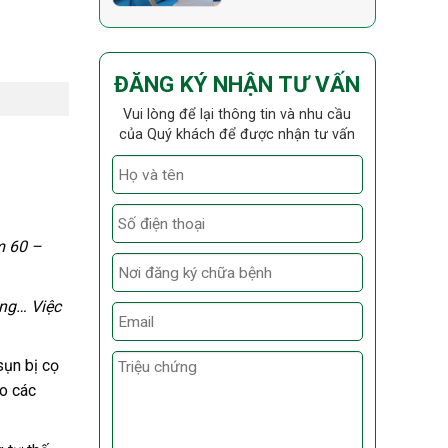
ĐĂNG KÝ NHẬN TƯ VẤN
Vui lòng để lại thông tin và nhu cầu
của Quý khách để được nhận tư vấn
m 60 –
ông… Việc
sụn bị cọ
ho các