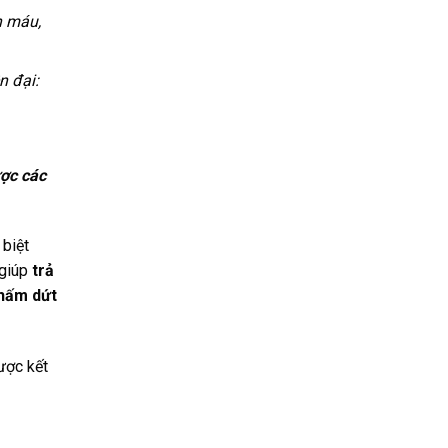
n máu,
n đại:
ược các
 biệt
 giúp
trả
hấm dứt
ược kết