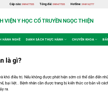
Cấp cứu:
Tổng đài:
Hotline:
0989477555
0989477555
0969162777
H VIỆN Y HỌC CỔ TRUYỀN NGỌC THIỆN
H HÀNH NGHỀ
DANH SÁCH THỰC HÀNH
CHUYÊN KHOA
BẢ
 là gì?
 và khó điều trị. Nếu không được phát hiện sớm có thể dẫn đến nh
, bại liệt… Bệnh nhân cần được trang bị kiến thức cơ bản về cách
y ra.