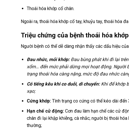
Thoái hóa khớp cổ chân.
Ngoài ra, thoái hóa khớp cổ tay, khuỷu tay, thoái hóa đ
Triệu chứng của bệnh thoái hóa khớp
Người bệnh có thể dễ dàng nhận thấy các dấu hiệu của 
Đau nhức, mỏi khớp:
Đau bùng phát khi đi lại trê
xổm… đến mức phải dừng mọi hoạt động. Người bị 
trạng thoái hóa càng nặng, mức độ đau nhức càn
Có tiếng kêu khi co duỗi, di chuyển:
Khi để khớp bấ
xạo;
Cứng khớp:
Tình trạng co cứng có thể kéo dài đến 3
Hạn chế cử động:
Cơn đau làm hạn chế các cử động
chân đi lại khập khiễng, cà nhắc; người bị thoái hó
thường;