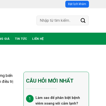
Đặt lịch khám
NG GIÁ
TIN TỨC
LIÊN HỆ
ững biến
CÂU HỎI MỚI NHẤT
 điều trị
Làm sao để phân biệt bệnh
viêm xoang với cảm lạnh?