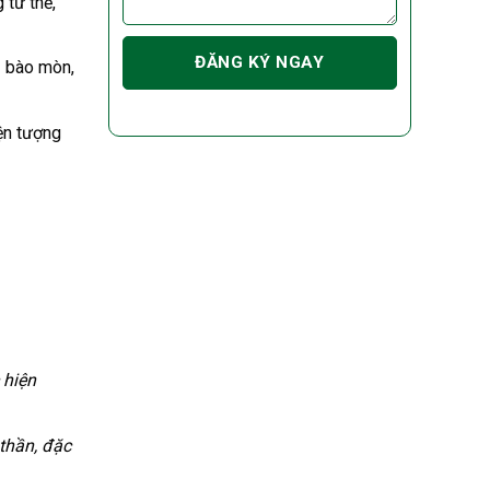
 tư thế,
ị bào mòn,
ện tượng
 hiện
thần, đặc