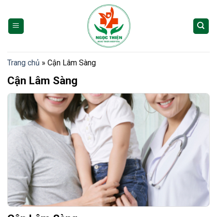
Skip
to
content
Trang chủ
»
Cận Lâm Sàng
Cận Lâm Sàng